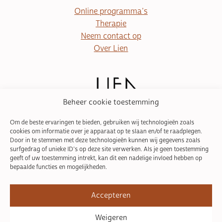
Online programma’s
Therapie
Neem contact op
Over Lien
Beheer cookie toestemming
Om de beste ervaringen te bieden, gebruiken wij technologieën zoals
cookies om informatie over je apparaat op te slaan en/of te raadplegen.
Door in te stemmen met deze technologieën kunnen wij gegevens zoals
surfgedrag of unieke ID's op deze site verwerken. Als je geen toestemming
mail@liensevens.be
geeft of uw toestemming intrekt, kan dit een nadelige invloed hebben op
0468 05 46 20
bepaalde functies en mogelijkheden.
Wilgenstraat 7
3990 Peer
Accepteren
BE0811730147
Weigeren