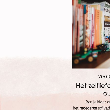
VOOR
Het zelflie
o
Ben je klaar o
het
moederen
(of vad