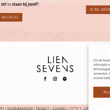
stil
te
staan
bij
jezelf
?
IK WIL MEE
 MIJ ALLES
Om de beste 
informatie o
technologieë
verwerken. A
invloed hebb
Acc
NS |
VOORWAARDEN
|
PRIVACY
|
COOKIES
| FOTO’S:
LYNN HERTOGS