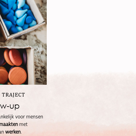
 TRAJECT
ow-up
gankelijk voor mensen
 maakten
met
an
werken
.