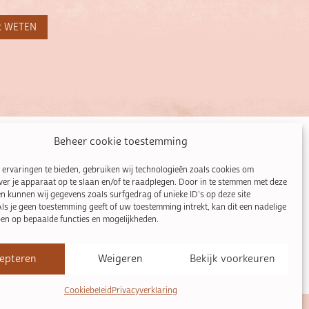
R WETEN
Beheer cookie toestemming
mail@liensevens.be
ervaringen te bieden, gebruiken wij technologieën zoals cookies om
0468 05 46 20
ver je apparaat op te slaan en/of te raadplegen. Door in te stemmen met deze
n kunnen wij gegevens zoals surfgedrag of unieke ID's op deze site
Wilgenstraat 7
ls je geen toestemming geeft of uw toestemming intrekt, kan dit een nadelige
3990 Peer
en op bepaalde functies en mogelijkheden.
BE0811730147
epteren
Weigeren
Bekijk voorkeuren
Cookiebeleid
Privacyverklaring
| WEBSITE:
ELIRA STUDIO