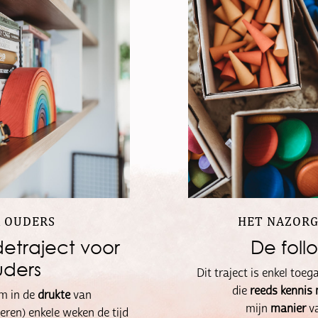
 OUDERS
HET NAZORG
fdetraject voor
De foll
uders
Dit traject is enkel toe
die
reeds kennis
m in de
drukte
van
mijn
manier
v
eren) enkele weken de tijd